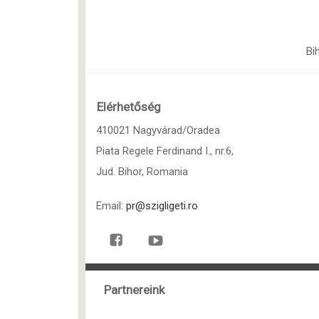
Bi
Elérhetőség
410021 Nagyvárad/Oradea
Piata Regele Ferdinand I., nr.6,
Jud. Bihor, Romania
Email:
pr@szigligeti.ro
Partnereink