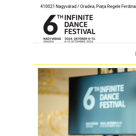
410021 Nagyvárad / Oradea, Piața Regele Ferdinand I