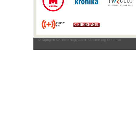
© Sigligeti Szinhaz Nagyvárad. Minden jog fentartva