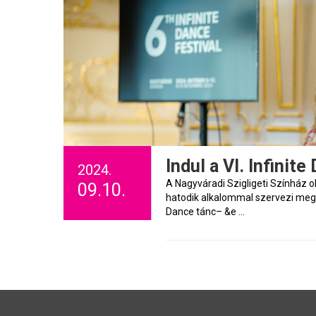
Indul a VI. Infinit
2024.
A Nagyváradi Szigligeti Színház 
09.10.
hatodik alkalommal szervezi meg 
Dance tánc– &e ...