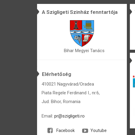
A Szigligeti Szinház fenntartója
Bihar Megyei Tanács
Elérhetőség
410021 Nagyvárad/Oradea
Piata Regele Ferdinand I., nr.6,
Jud. Bihor, Romania
Email:
pr@szigligeti.ro
Facebook
Youtube