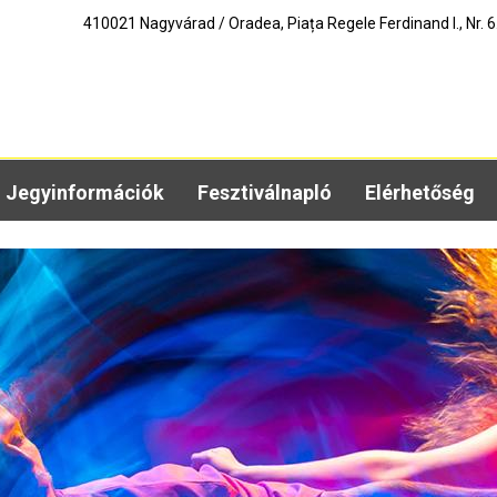
410021 Nagyvárad / Oradea, Piața Regele Ferdinand I., Nr. 6.
Jegyinformációk
Fesztiválnapló
Elérhetőség